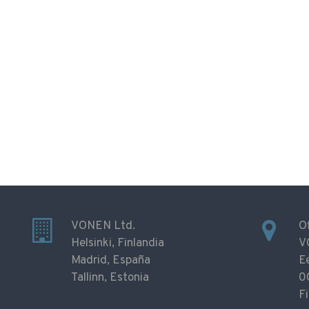
VONEN Ltd.
Of
Helsinki, Finlandia
V
Madrid, España
Ee
Tallinn, Estonia
0
Fi