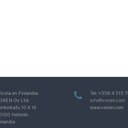
icina en Finlandia:
Tel: +358 4 515 
ONEN Oy Ltd.
info@vonen.com
rikinkatu 10 A 16
www.vonen.com
0100 Helsinki
nlandia